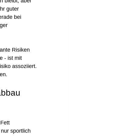
 bleibt, aber 
hr guter 
erade bei 
ger 
ante Risiken 
- ist mit 
iko assoziiert. 
zen.
abbau 
Fett 
nur sportlich 