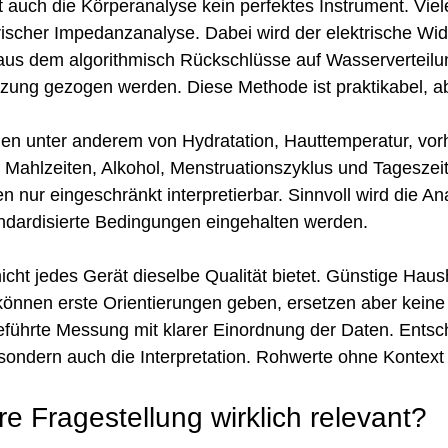
ist auch die Körperanalyse kein perfektes Instrument. Vie
trischer Impedanzanalyse. Dabei wird der elektrische Wi
us dem algorithmisch Rückschlüsse auf Wasserverteilu
ng gezogen werden. Diese Methode ist praktikabel, abe
en unter anderem von Hydratation, Hauttemperatur, vorh
ät, Mahlzeiten, Alkohol, Menstruationszyklus und Tageszei
 nur eingeschränkt interpretierbar. Sinnvoll wird die An
andardisierte Bedingungen eingehalten werden.
cht jedes Gerät dieselbe Qualität bietet. Günstige Hau
können erste Orientierungen geben, ersetzen aber keine
eführte Messung mit klarer Einordnung der Daten. Entsch
 sondern auch die Interpretation. Rohwerte ohne Kontext
hre Fragestellung wirklich relevant?