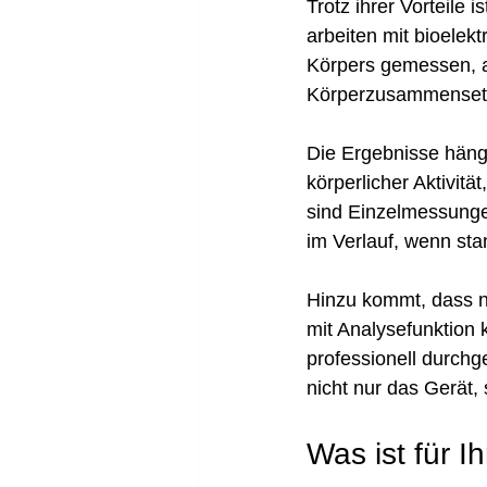
Trotz ihrer Vorteile 
arbeiten mit bioelek
Körpers gemessen, a
Körperzusammensetzu
Die Ergebnisse häng
körperlicher Aktivit
sind Einzelmessungen
im Verlauf, wenn st
Hinzu kommt, dass ni
mit Analysefunktion 
professionell durchg
nicht nur das Gerät,
Was ist für I