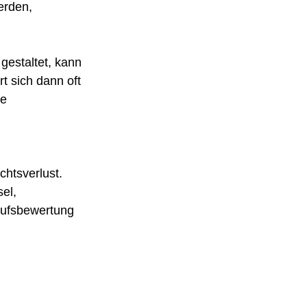
erden, 
gestaltet, kann 
t sich dann oft 
e 
htsverlust. 
el, 
aufsbewertung 