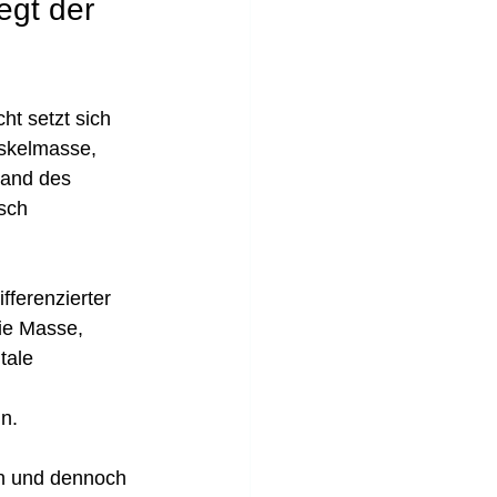
egt der 
t setzt sich 
skelmasse, 
and des 
sch 
ferenzierter 
ie Masse, 
tale 
in.
en und dennoch 