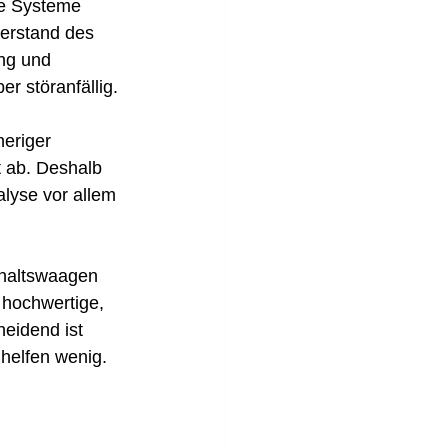
le Systeme 
derstand des 
ng und 
r störanfällig.
eriger 
t ab. Deshalb 
alyse vor allem 
shaltswaagen 
 hochwertige, 
eidend ist 
 helfen wenig.