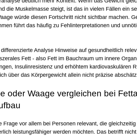
peranalyse deutlich mehr Kontext. Wenn das Gewicht gleich
und die Muskelmasse steigt, ist das in vielen Fällen ein se
Waage würde diesen Fortschritt nicht sichtbar machen. G
mmen führt das häufig zu Fehlinterpretationen und unnöti
 differenzierte Analyse Hinweise auf gesundheitlich relev
zerales Fett - also Fett im Bauchraum um innere Organe 
gen, Insulinresistenz und erhöhtem kardiovaskulären Ris
sich über das Körpergewicht allein nicht präzise abschät
e oder Waage vergleichen bei Fett
ufbau
se Frage vor allem bei Personen relevant, die gleichzeitig 
lich leistungsfähiger werden möchten. Das betrifft nicht 