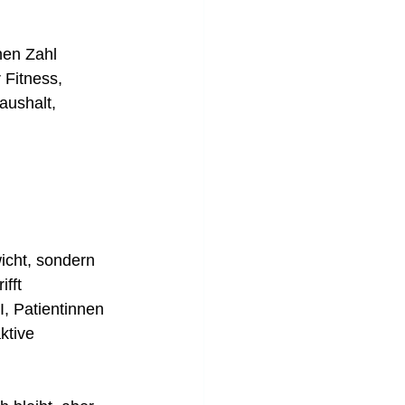
.
nen Zahl 
 Fitness, 
aushalt, 
icht, sondern 
fft 
I, Patientinnen 
ktive 