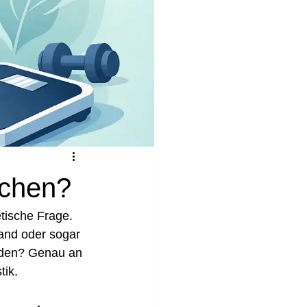
ichen?
tische Frage. 
and oder sogar 
rden? Genau an 
tik.