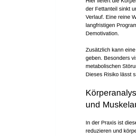
Hier liefert die Kör
der Fettanteil sinkt 
Verlauf. Eine reine 
langfristigen Progra
Demotivation.
Zusätzlich kann eine
geben. Besonders vis
metabolischen Störun
Dieses Risiko lässt 
Körperanalys
und Muskela
In der Praxis ist die
reduzieren und körper