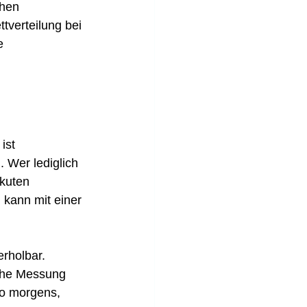
ohen 
tverteilung bei 
e 
ist 
 Wer lediglich 
kuten 
 kann mit einer 
erholbar. 
ache Messung 
so morgens, 