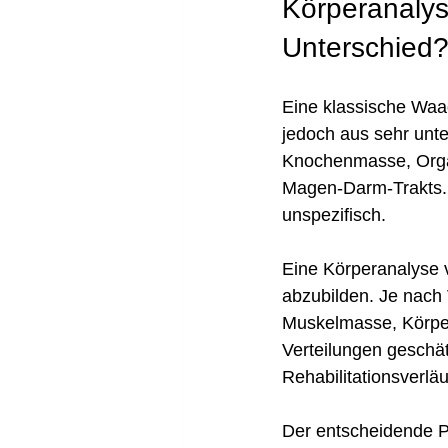
Körperanalys
Unterschied
Eine klassische Waag
jedoch aus sehr un
Knochenmasse, Orga
Magen-Darm-Trakts. D
unspezifisch.
Eine Körperanalyse 
abzubilden. Je nach 
Muskelmasse, Körper
Verteilungen geschä
Rehabilitationsverlä
Der entscheidende P