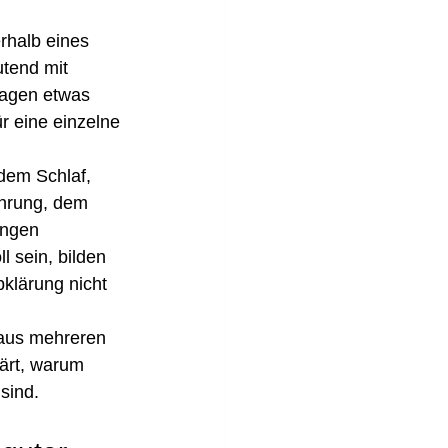
rhalb eines 
utend mit 
sagen etwas 
r eine einzelne 
dem Schlaf, 
hrung, dem 
ngen 
l sein, bilden 
bklärung nicht 
 aus mehreren 
ärt, warum 
sind.