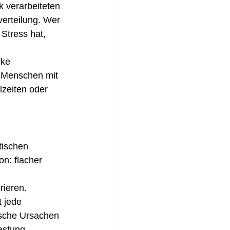
 verarbeiteten 
erteilung. Wer 
Stress hat, 
rke 
s Menschen mit 
zeiten oder 
tischen 
n: flacher 
rieren.
t jede 
ische Ursachen 
astung, 