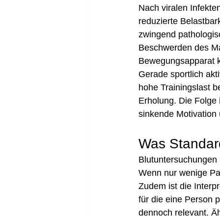
Nach viralen Infekte
reduzierte Belastbar
zwingend pathologis
Beschwerden des Ma
Bewegungsapparat k
Gerade sportlich ak
hohe Trainingslast b
Erholung. Die Folge 
sinkende Motivation u
Was Standard
Blutuntersuchungen s
Wenn nur wenige Par
Zudem ist die Interp
für die eine Person 
dennoch relevant. Äh