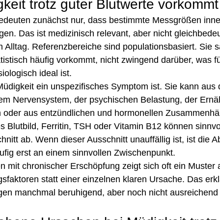
eit trotz guter Blutwerte vorkommt
edeuten zunächst nur, dass bestimmte Messgrößen inne
gen. Das ist medizinisch relevant, aber nicht gleichbede
m Alltag. Referenzbereiche sind populationsbasiert. Sie 
tistisch häufig vorkommt, nicht zwingend darüber, was fü
ologisch ideal ist.
üdigkeit ein unspezifisches Symptom ist. Sie kann aus 
em Nervensystem, der psychischen Belastung, der Ernä
 oder aus entzündlichen und hormonellen Zusammenhä
s Blutbild, Ferritin, TSH oder Vitamin B12 können sinnvol
nitt ab. Wenn dieser Ausschnitt unauffällig ist, ist die A
ufig erst an einem sinnvollen Zwischenpunkt.
 mit chronischer Erschöpfung zeigt sich oft ein Muster
faktoren statt einer einzelnen klaren Ursache. Das erkl
en manchmal beruhigend, aber noch nicht ausreichend 