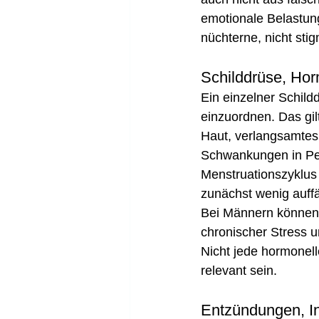
emotionale Belastu
nüchterne, nicht sti
Schilddrüse, Hor
Ein einzelner Schil
einzuordnen. Das gi
Haut, verlangsamte
Schwankungen in P
Menstruationszyklus
zunächst wenig auffä
Bei Männern können e
chronischer Stress 
Nicht jede hormonell
relevant sein.
Entzündungen, I