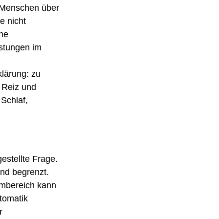
e Menschen über 
e nicht 
he 
stungen im 
lärung: zu 
 Reiz und 
Schlaf, 
estellte Frage. 
nd begrenzt. 
rmbereich kann 
tomatik 
r 