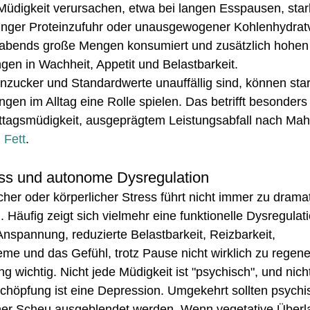
üdigkeit verursachen, etwa bei langen Esspausen, stark
ringer Proteinzufuhr oder unausgewogener Kohlenhydratv
, abends große Mengen konsumiert und zusätzlich hohen 
gen in Wachheit, Appetit und Belastbarkeit.
zucker und Standardwerte unauffällig sind, können sta
en im Alltag eine Rolle spielen. Das betrifft besonder
tagsmüdigkeit, ausgeprägtem Leistungsabfall nach Mahl
 Fett
.
ess und autonome Dysregulation
her oder körperlicher Stress führt nicht immer zu drama
Häufig zeigt sich vielmehr eine funktionelle Dysregulatio
Anspannung, reduzierte Belastbarkeit, Reizbarkeit, 
me und das Gefühl, trotz Pause nicht wirklich zu regene
ung wichtig. Nicht jede Müdigkeit ist "psychisch", und nich
schöpfung ist eine Depression. Umgekehrt sollten psych
cher Scheu ausgeblendet werden. Wenn vegetative Überl