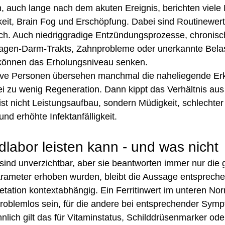
n, auch lange nach dem akuten Ereignis, berichten viel
keit, Brain Fog und Erschöpfung. Dabei sind Routinewert
ch. Auch niedriggradige Entzündungsprozesse, chronisc
gen-Darm-Trakts, Zahnprobleme oder unerkannte Bela
önnen das Erholungsniveau senken.
tive Personen übersehen manchmal die naheliegende Erk
ei zu wenig Regeneration. Dann kippt das Verhältnis aus
ist nicht Leistungsaufbau, sondern Müdigkeit, schlechter 
nd erhöhte Infektanfälligkeit.
labor leisten kann - und was nicht
ind unverzichtbar, aber sie beantworten immer nur die g
ameter erhoben wurden, bleibt die Aussage entspreche
retation kontextabhängig. Ein Ferritinwert im unteren No
problemlos sein, für die andere bei entsprechender Symp
nlich gilt das für Vitaminstatus, Schilddrüsenmarker ode