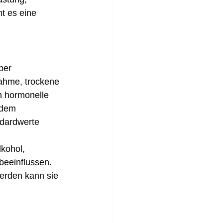
 es eine 
ber 
ahme, trockene 
 hormonelle 
dem 
dardwerte 
kohol, 
eeinflussen. 
erden kann sie 