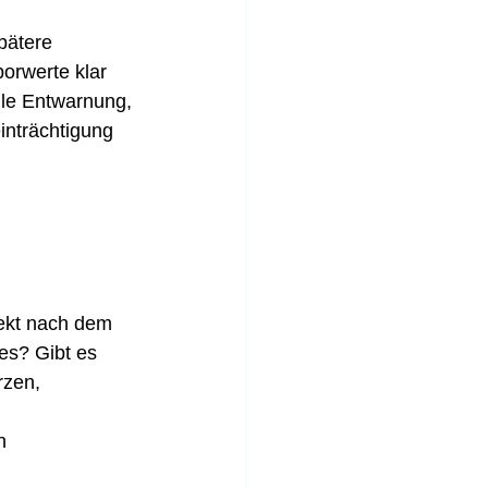
pätere 
rwerte klar 
lle Entwarnung, 
inträchtigung 
rekt nach dem 
es? Gibt es 
zen, 
n 