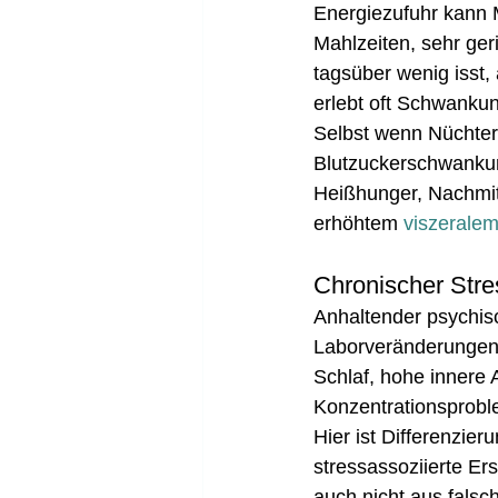
Energiezufuhr kann M
Mahlzeiten, sehr ge
tagsüber wenig isst
erlebt oft Schwankun
Selbst wenn Nüchtern
Blutzuckerschwankung
Heißhunger, Nachmit
erhöhtem 
viszeralem
Chronischer Str
Anhaltender psychisc
Laborveränderungen. 
Schlaf, hohe innere 
Konzentrationsproble
Hier ist Differenzier
stressassoziierte Er
auch nicht aus fals