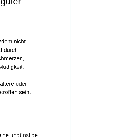
guter 
zdem nicht 
af durch 
chmerzen, 
Müdigkeit, 
ältere oder 
roffen sein. 
eine ungünstige 