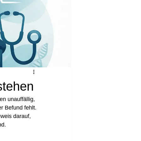
rstehen
n unauffällig, 
r Befund fehlt. 
nweis darauf, 
nd.