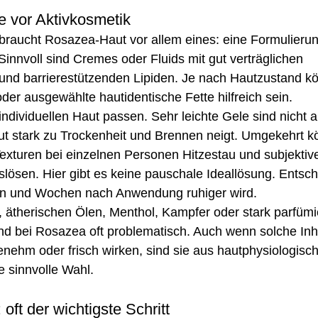
re vor Aktivkosmetik
raucht Rosazea-Haut vor allem eines: eine Formulierung
 Sinnvoll sind Cremes oder Fluids mit gut verträglichen 
und barrierestützenden Lipiden. Je nach Hautzustand kö
er ausgewählte hautidentische Fette hilfreich sein.
individuellen Haut passen. Sehr leichte Gele sind nicht 
ut stark zu Trockenheit und Brennen neigt. Umgekehrt k
exturen bei einzelnen Personen Hitzestau und subjektiv
lösen. Hier gibt es keine pauschale Ideallösung. Entsche
en und Wochen nach Anwendung ruhiger wird.
, ätherischen Ölen, Menthol, Kampfer oder stark parfümi
nd bei Rosazea oft problematisch. Auch wenn solche Inha
ehm oder frisch wirken, sind sie aus hautphysiologische
e sinnvolle Wahl.
oft der wichtigste Schritt