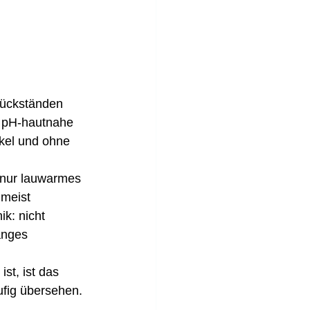
rückständen 
, pH-hautnahe 
kel und ohne 
 nur lauwarmes 
 meist 
k: nicht 
anges 
st, ist das 
ufig übersehen.