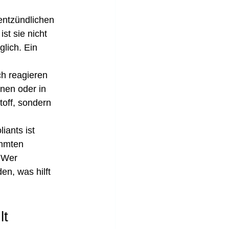
entzündlichen 
st sie nicht 
lich. Ein 
ch reagieren 
nen oder in 
off, sondern 
iants ist 
immten 
. Wer 
n, was hilft 
lt