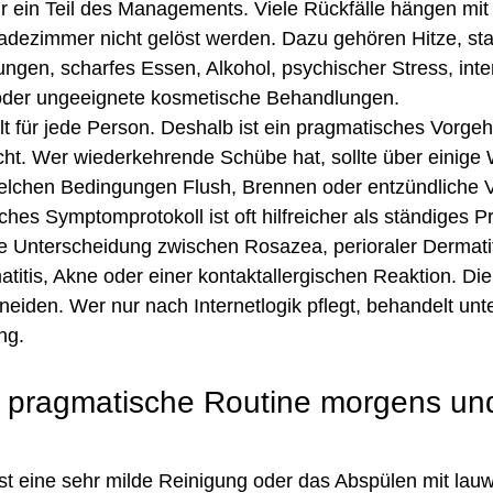
ur ein Teil des Managements. Viele Rückfälle hängen mit 
dezimmer nicht gelöst werden. Dazu gehören Hitze, sta
en, scharfes Essen, Alkohol, psychischer Stress, inten
er ungeeignete kosmetische Behandlungen.
ilt für jede Person. Deshalb ist ein pragmatisches Vorgeh
cht. Wer wiederkehrende Schübe hat, sollte über einige
elchen Bedingungen Flush, Brennen oder entzündliche 
hes Symptomprotokoll ist oft hilfreicher als ständiges 
ie Unterscheidung zwischen Rosazea, perioraler Dermatit
titis, Akne oder einer kontaktallergischen Reaktion. D
eiden. Wer nur nach Internetlogik pflegt, behandelt un
ng.
e pragmatische Routine morgens un
t eine sehr milde Reinigung oder das Abspülen mit la