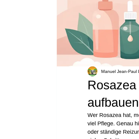
Manuel Jean-Paul
Rosazea H
aufbauen
Wer Rosazea hat, mer
viel Pflege. Genau h
oder ständige Reizun