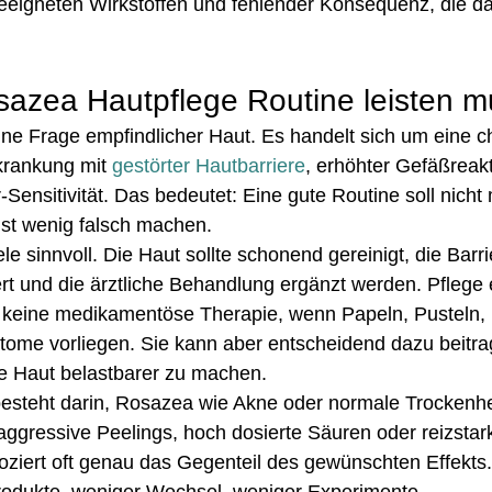
geeigneten Wirkstoffen und fehlender Konsequenz, die da
azea Hautpflege Routine leisten m
ine Frage empfindlicher Haut. Es handelt sich um eine c
krankung mit 
gestörter Hautbarriere
, erhöhter Gefäßreakti
Sensitivität. Das bedeutet: Eine gute Routine soll nicht 
hst wenig falsch machen.
ele sinnvoll. Die Haut sollte schonend gereinigt, die Barrier
rt und die ärztliche Behandlung ergänzt werden. Pflege e
 keine medikamentöse Therapie, wenn Papeln, Pusteln,
ome vorliegen. Sie kann aber entscheidend dazu beitrag
ie Haut belastbarer zu machen.
besteht darin, Rosazea wie Akne oder normale Trockenhe
ggressive Peelings, hoch dosierte Säuren oder reizstar
oziert oft genau das Gegenteil des gewünschten Effekts