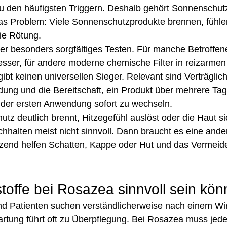
u den häufigsten Triggern. Deshalb gehört Sonnenschutz 
s Problem: Viele Sonnenschutzprodukte brennen, fühle
ie Rötung.
ier besonders sorgfältiges Testen. Für manche Betroffene
besser, für andere moderne chemische Filter in reizarmen
bt keinen universellen Sieger. Relevant sind Verträglichk
g und die Bereitschaft, ein Produkt über mehrere Tage 
h der ersten Anwendung sofort zu wechseln.
z deutlich brennt, Hitzegefühl auslöst oder die Haut si
urchhalten meist nicht sinnvoll. Dann braucht es eine ande
zend helfen Schatten, Kappe oder Hut und das Vermeide
toffe bei Rosazea sinnvoll sein kö
nd Patienten suchen verständlicherweise nach einem Wirk
wartung führt oft zu Überpflegung. Bei Rosazea muss jede