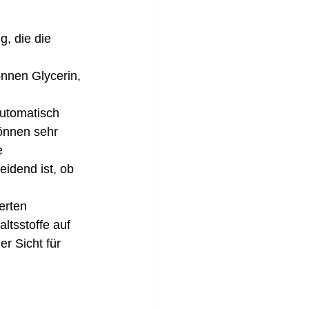
, die die 
nnen Glycerin, 
automatisch 
önnen sehr 
e 
idend ist, ob 
erten 
ltsstoffe auf 
r Sicht für 