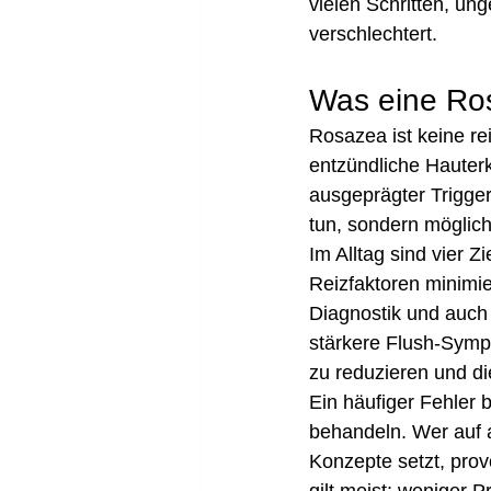
vielen Schritten, un
verschlechtert.
Was eine Ros
Rosazea ist keine re
entzündliche Hauter
ausgeprägter Trigger-
tun, sondern möglic
Im Alltag sind vier Zi
Reizfaktoren minimie
Diagnostik und auch
stärkere Flush-Sympt
zu reduzieren und d
Ein häufiger Fehler 
behandeln. Wer auf a
Konzepte setzt, prov