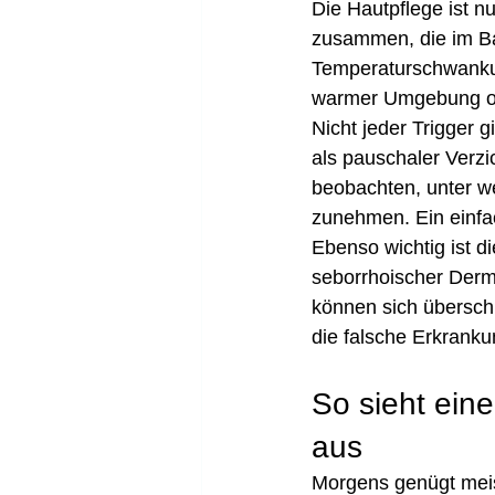
Die Hautpflege ist n
zusammen, die im Ba
Temperaturschwankung
warmer Umgebung od
Nicht jeder Trigger g
als pauschaler Verzi
beobachten, unter w
zunehmen. Ein einfac
Ebenso wichtig ist d
seborrhoischer Derma
können sich überschn
die falsche Erkranku
So sieht ein
aus
Morgens genügt meis