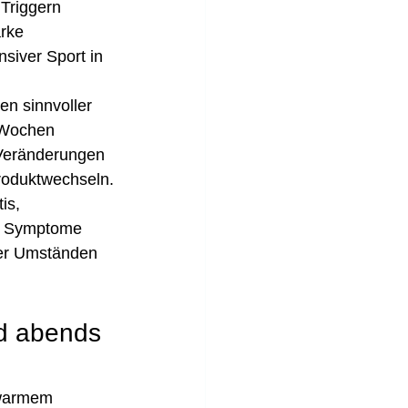
Triggern 
rke 
siver Sport in 
en sinnvoller 
 Wochen 
Veränderungen 
Produktwechseln.
is, 
ie Symptome 
ter Umständen 
d abends 
uwarmem 