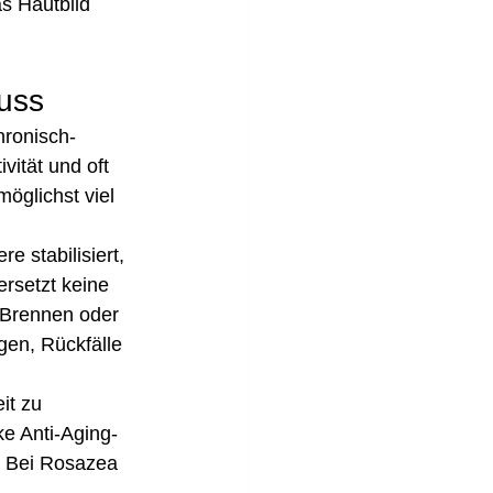
s Hautbild 
uss
hronisch-
vität und oft 
möglichst viel 
e stabilisiert, 
rsetzt keine 
 Brennen oder 
en, Rückfälle 
it zu 
ke Anti-Aging-
. Bei Rosazea 