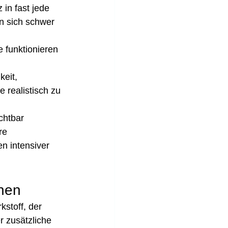
in fast jede 
n sich schwer 
 funktionieren 
 
eit, 
realistisch zu 
chtbar 
re 
n intensiver 
nnen
stoff, der 
r zusätzliche 